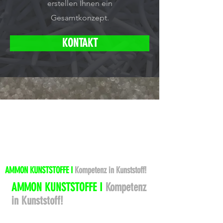
erstellen Ihnen ein
Gesamtkonzept.
KONTAKT
AMMON KUNSTSTOFFE I
Kompetenz in Kunststoff!
AMMON KUNSTSTOFFE I
Kompetenz
in Kunststoff!
We'd like to hear from you